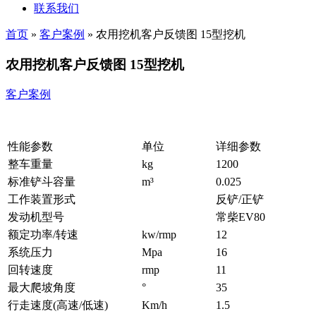
联系我们
首页
»
客户案例
»
农用挖机客户反馈图 15型挖机
农用挖机客户反馈图 15型挖机
客户案例
性能参数
单位
详细参数
整车重量
kg
1200
标准铲斗容量
m³
0.025
工作装置形式
反铲/正铲
发动机型号
常柴EV80
额定功率/转速
kw/rmp
12
系统压力
Mpa
16
回转速度
rmp
11
最大爬坡角度
°
35
行走速度(高速/低速)
Km/h
1.5