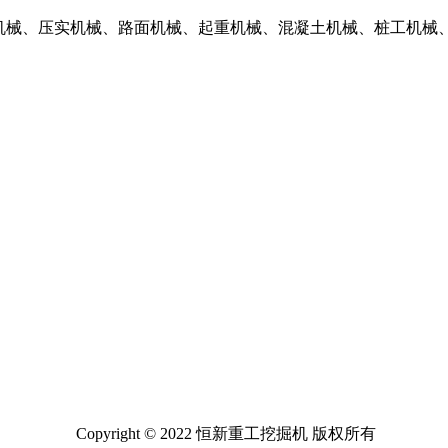
掘机械、压实机械、路面机械、起重机械、混凝土机械、桩工机械
Copyright © 2022 恒新重工挖掘机 版权所有