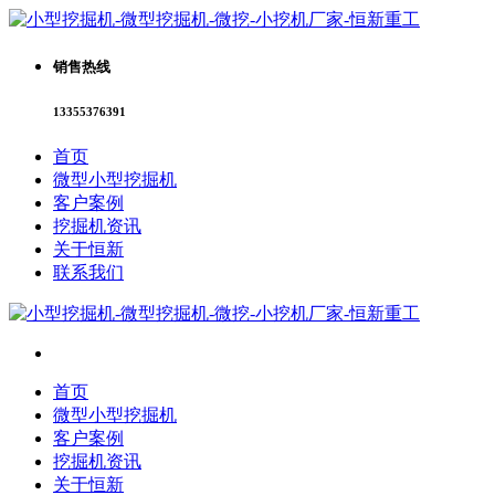
销售热线
13355376391
首页
微型小型挖掘机
客户案例
挖掘机资讯
关于恒新
联系我们
首页
微型小型挖掘机
客户案例
挖掘机资讯
关于恒新