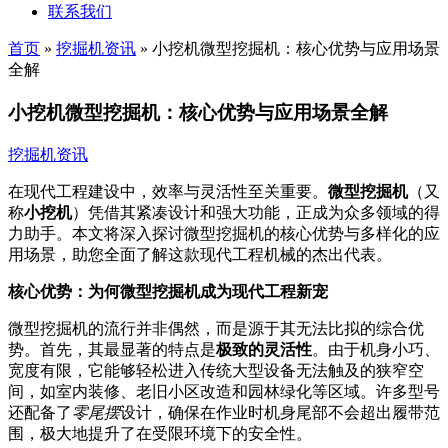
联系我们
首页
»
挖掘机资讯
»
小挖机微型挖掘机：核心优势与应用场景
全解
小挖机微型挖掘机：核心优势与应用场景全解
挖掘机资讯
在现代工程建设中，效率与灵活性至关重要。
微型挖掘机
（又
称
小挖机
）凭借其紧凑设计和强大功能，正成为众多领域的得
力助手。本文将深入探讨微型挖掘机的核心优势与多样化的应
用场景，助您全面了解这款现代工程机械的杰出代表。
核心优势：为何微型挖掘机成为现代工程新宠
微型挖掘机的流行并非偶然，而是源于其无法比拟的综合优
势。首先，其最显著的特点是
极致的灵活性
。由于机身小巧、
宽度有限，它能够轻松进入传统大型设备无法触及的狭窄空
间，如室内装修、老旧小区改造和园林绿化等区域。许多型号
还配备了
零尾摆
设计，确保在作业时机身尾部不会超出履带范
围，极大地提升了在受限环境下的安全性。