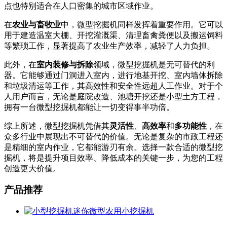
点也特别适合在人口密集的城市区域作业。
在
农业与畜牧业
中，微型挖掘机同样发挥着重要作用。它可以
用于建造温室大棚、开挖灌溉渠、清理畜禽粪便以及搬运饲料
等繁琐工作，显著提高了农业生产效率，减轻了人力负担。
此外，在
室内装修与拆除
领域，微型挖掘机是无可替代的利
器。它能够通过门洞进入室内，进行地基开挖、室内墙体拆除
和垃圾清运等工作，其高效性和安全性远超人工作业。对于个
人用户而言，无论是庭院改造、池塘开挖还是小型土方工程，
拥有一台微型挖掘机都能让一切变得事半功倍。
综上所述，微型挖掘机凭借其
灵活性
、
高效率
和
多功能性
，在
众多行业中展现出不可替代的价值。无论是复杂的市政工程还
是精细的室内作业，它都能游刃有余。选择一款合适的微型挖
掘机，将是提升项目效率、降低成本的关键一步，为您的工程
创造更大价值。
产品推荐