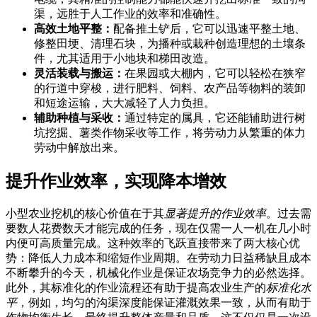
渠，远胜于人工作业的效率和准确性。
高效土地平整：
配备推土铲后，它可以迅速平整土地、
修整田埂、清理石块，为播种或栽种创造理想的土壤条
件，尤其适用于小地块和梯田改造。
灵活装载与搬运：
在果园或大棚内，它可以轻松在狭窄
的行道中穿梭，进行肥料、饲料、农产品等物料的装卸
和短途运输，大大减轻了人力负担。
辅助种植与采收：
通过特定的属具，它还能辅助进行树
坑挖掘、薯类作物采收等工作，将劳动力从繁重的体力
劳动中解放出来。
提升作业效率，实现降本增效
小型农业挖机的核心价值在于其
显著提升的作业效率
。过去需
要数人花费数天才能完成的任务，现在仅需一人一机在几小时
内便可高质量完成。这种效率的飞跃直接带来了两大核心优
势：降低人力成本和缩短作业周期。在劳动力日益稀缺且成本
不断攀升的今天，机械化作业是保证农场竞争力的必然选择。
此外，其标准化的作业流程还有助于提高农业生产的
标准化水
平
，例如，均匀的沟渠深度能保证灌溉效果一致，从而有助于