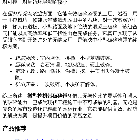
对可控，对周边环境影响较小。
在
园林绿化与农业
方面，它能高效破碎坚硬的土层、岩石，用
于开挖树坑、修建水景或清理农田中的石块。对于
市政维护
工
作，如人行道板、小型路面及地下管线的混凝土破碎，该组合
同样能以其高效率和低干扰性出色完成任务。它真正实现了从
受限室内到开阔户外的无缝应用，是解决中小型破碎难题的终
极方案。
建筑拆除：
室内墙体、楼梯、小型基础破碎。
园林绿化：
岩石清理、地形塑造、硬土破碎。
市政工程：
路面修补、沟槽开挖、井盖周边混凝土破
除。
矿山开采：
二次破碎、小块矿石解体。
综上所述，
微型挖机带破碎锤
凭借其无与伦比的灵活性和强大
的破碎能力，已成为现代工程施工中不可或缺的利器。无论是
复杂的城市改造还是精细的园林作业，它都能提供高效、经济
的解决方案，是提升项目价值的明智之选。
产品推荐