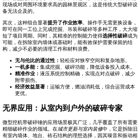
现场或对周围环境要求高的园林景观区，这是传统大型破碎设
备无法企及的。
其次，这种组合显著
提升了作业效率
。操作手无需更换设备，
即可在同一工位上完成挖掘、吊装和破碎等多种工序，大大缩
短了项目周期。同时，其精准的控制能力使得
选择性破碎
成为
可能，在拆除室内墙体或基础时，能有效保护需要保留的结
构，减少不必要的清理工作和材料浪费。
无与伦比的通过性：
轻松应对狭窄空间和复杂地形。
一机多能：
集成挖掘、破碎功能，降低设备投入成本。
精准作业：
液压系统控制精确，实现点对点破碎，减少
附带损伤。
经济效益显著：
运输方便，燃油消耗低，综合运营成本
更优。
无界应用：从室内到户外的破碎专家
微型挖机带破碎锤的应用场景极其广泛，几乎覆盖了所有需要
精细破碎作业的领域。在
城市更新与室内装修
中，它是拆除旧
有室内墙体、地台、砖石结构的理想选择，因其噪音和振动相