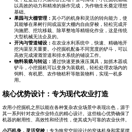
以高效的动力和精准的操作完成，为作物生长奠定理想
基础。
果园与大棚管理：
其小巧的机身和灵活的转向能力，使
其能够在果树行间或温室大棚内自由穿梭，轻松完成开
沟施肥、挖坑移栽、除草整地等精细化作业，这是传统
大型机械无法企及的。
开沟与管道铺设：
在农业水利系统中，快速、精确地开
挖沟渠至关重要。小挖掘机配备不同宽度的铲斗，可以
高效完成灌溉管道和排水系统的铺设工作。
物料装载与转运：
通过快速更换液压属具，如抓木器或
铲斗，小挖掘机可以变身为装载机，轻松处理农场内的
饲料、有机肥、农作物秸秆等散装物料，实现一机多
用。
核心优势设计：专为现代农业打造
农用小挖掘机之所以能在各种复杂农业场景中表现出色，源于
其一系列针对农业作业特点的精心设计。这些核心优势确保了
机器的耐用性、高效性和经济性，使其成为可靠的农业伙伴。
小巧机身，灵活穿梭：
专为狭窄空间设计的窄体机身和零尾摆