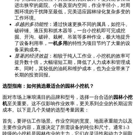
进出狭窄的庭院、小巷及室内空间，作业半径小，对周
围环境的干扰降至最低，完美适应园林绿化复杂多变的
工作环境。
卓越的多功能性
：通过快速更换不同的属具，如挖斗、
破碎锤、液压剪和抓木器等，一台小挖机即可完成挖
掘、开沟、破碎、栽树、吊装等多种作业，极大地提升
了设备利用率，
一机多用
的特性为项目节约了大量的设
备采购成本。
显著的经济效益
：相较于纯人工作业，小挖机的效率可
提升数十倍，大幅缩短工期，降低了人力成本和管理成
本。同时，其较低的油耗和维护成本，也为企业带来了
长期的投资回报。
选型指南：如何挑选最适合的园林小挖机？
面对市场上琳琅满目的品牌和型号，选择一台合适的
园林小挖
机
至关重要。这不仅影响作业效率，更关系到企业的长期运营
成本。以下是几个关键的选型考量因素：
首先，要评估工作场景。作业空间的宽度、地面承重能力以及
主要作业内容，直接决定了所需设备的吨位和尺寸。通常1-3
吨级的小挖机是园林作业的主力，它们在灵活性和动力之间取