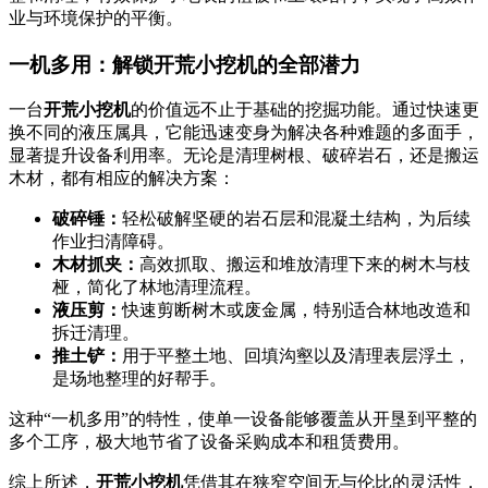
业与环境保护的平衡。
一机多用：解锁开荒小挖机的全部潜力
一台
开荒小挖机
的价值远不止于基础的挖掘功能。通过快速更
换不同的液压属具，它能迅速变身为解决各种难题的多面手，
显著提升设备利用率。无论是清理树根、破碎岩石，还是搬运
木材，都有相应的解决方案：
破碎锤：
轻松破解坚硬的岩石层和混凝土结构，为后续
作业扫清障碍。
木材抓夹：
高效抓取、搬运和堆放清理下来的树木与枝
桠，简化了林地清理流程。
液压剪：
快速剪断树木或废金属，特别适合林地改造和
拆迁清理。
推土铲：
用于平整土地、回填沟壑以及清理表层浮土，
是场地整理的好帮手。
这种“一机多用”的特性，使单一设备能够覆盖从开垦到平整的
多个工序，极大地节省了设备采购成本和租赁费用。
综上所述，
开荒小挖机
凭借其在狭窄空间无与伦比的灵活性，