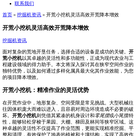
联系我们
首页
»
挖掘机资讯
»
开荒小挖机灵活高效开荒降本增效
开荒小挖机灵活高效开荒降本增效
挖掘机资讯
面对复杂的荒地开垦任务，选择合适的设备是成功的关键。
开
荒小挖机
以其卓越的灵活性和多功能性，正成为现代农业与工
程建设领域的得力助手。本文将深入探讨其在狭窄空间作业的
独特优势，以及如何通过多样化属具最大化其作业效能，为您
的项目降本增效。
开荒小挖机：精准作业的灵活优势
在开荒作业中，地形复杂、空间受限是常见挑战。大型机械往
往因体积庞大而难以进入，且容易对周边环境造成不必要的破
坏。
开荒小挖机
则凭借其紧凑的机身设计和
零尾摆
或小尾摆特
性，能够轻松穿梭于果园、大棚、梯田及林间等狭窄区域。这
种卓越的灵活性不仅提高了作业范围，更能实现精准挖掘、平
整和清理，有效保护了地表的植被和土壤结构，实现了高效作