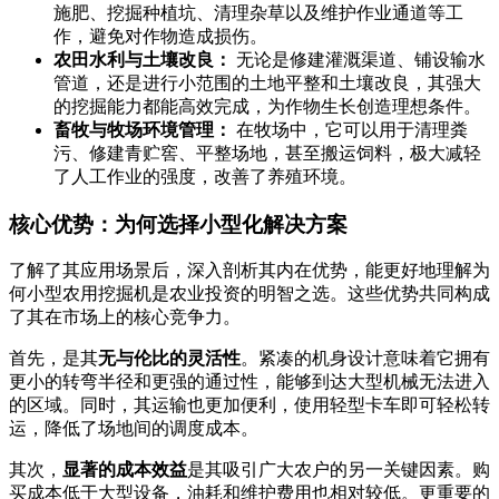
施肥、挖掘种植坑、清理杂草以及维护作业通道等工
作，避免对作物造成损伤。
农田水利与土壤改良：
无论是修建灌溉渠道、铺设输水
管道，还是进行小范围的土地平整和土壤改良，其强大
的挖掘能力都能高效完成，为作物生长创造理想条件。
畜牧与牧场环境管理：
在牧场中，它可以用于清理粪
污、修建青贮窖、平整场地，甚至搬运饲料，极大减轻
了人工作业的强度，改善了养殖环境。
核心优势：为何选择小型化解决方案
了解了其应用场景后，深入剖析其内在优势，能更好地理解为
何小型农用挖掘机是农业投资的明智之选。这些优势共同构成
了其在市场上的核心竞争力。
首先，是其
无与伦比的灵活性
。紧凑的机身设计意味着它拥有
更小的转弯半径和更强的通过性，能够到达大型机械无法进入
的区域。同时，其运输也更加便利，使用轻型卡车即可轻松转
运，降低了场地间的调度成本。
其次，
显著的成本效益
是其吸引广大农户的另一关键因素。购
买成本低于大型设备，油耗和维护费用也相对较低。更重要的