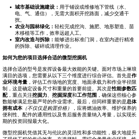
城市基础设施建设：
用于铺设或维修地下管线（水、
电、气、通信），无需大面积开挖路面，减少交通干
扰。
农业与园林绿化：
轻松完成挖沟、施肥、地形塑造、苗
木移植等工作，效率远超人工。
室内改造与拆除：
能够进出标准门洞，在室内进行精准
的拆除、破碎或清理作业。
如何为您的项目选择合适的微型挖掘机
选择合适的型号是发挥设备最大效能的关键。面对市场上琳琅
满目的选项，您需要从以下三个维度进行综合评估。首先是
作
业环境考量
，评估工作场地的宽度、地面承载力和作业半径限
制，这是确定设备尺寸和重量的首要前提。其次是
性能参数匹
配
，重点关注
挖掘力
、
挖掘深度
和
工作范围
，确保这些核心参
数能够满足您最严苛的作业需求。最后，但同样重要的是
总体
拥有成本
（不仅仅是购置价格）
，应将燃油效率、维护保养的
便利性、配件的通用性以及售后服务质量纳入考量，以实现长
期的投资回报最大化。
微型挖掘机凭借其无与伦比的灵活性和多功能性，极大地提升