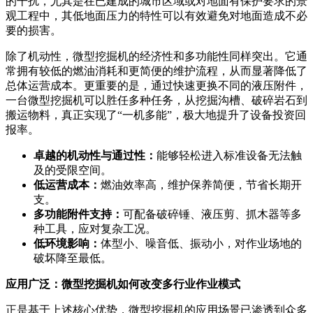
的干扰，尤其是在已建成的城市区域或对地面有保护要求的景
观工程中，其低地面压力的特性可以有效避免对地面造成不必
要的损害。
除了机动性，微型挖掘机的经济性和多功能性同样突出。它通
常拥有较低的燃油消耗和更简便的维护流程，从而显著降低了
总体运营成本。更重要的是，通过快速更换不同的液压附件，
一台微型挖掘机可以胜任多种任务，从挖掘沟槽、破碎岩石到
搬运物料，真正实现了“一机多能”，极大地提升了设备投资回
报率。
卓越的机动性与通过性：
能够轻松进入标准设备无法触
及的受限空间。
低运营成本：
燃油效率高，维护保养简便，节省长期开
支。
多功能附件支持：
可配备破碎锤、液压剪、抓木器等多
种工具，应对复杂工况。
低环境影响：
体型小、噪音低、振动小，对作业场地的
破坏降至最低。
应用广泛：微型挖掘机如何改变多行业作业模式
正是基于上述核心优势，微型挖掘机的应用场景已渗透到众多