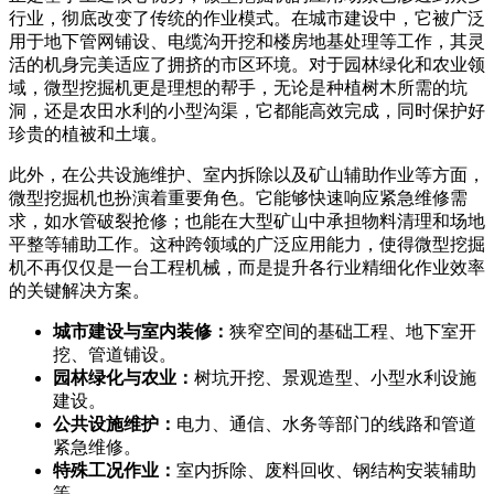
行业，彻底改变了传统的作业模式。在城市建设中，它被广泛
用于地下管网铺设、电缆沟开挖和楼房地基处理等工作，其灵
活的机身完美适应了拥挤的市区环境。对于园林绿化和农业领
域，微型挖掘机更是理想的帮手，无论是种植树木所需的坑
洞，还是农田水利的小型沟渠，它都能高效完成，同时保护好
珍贵的植被和土壤。
此外，在公共设施维护、室内拆除以及矿山辅助作业等方面，
微型挖掘机也扮演着重要角色。它能够快速响应紧急维修需
求，如水管破裂抢修；也能在大型矿山中承担物料清理和场地
平整等辅助工作。这种跨领域的广泛应用能力，使得微型挖掘
机不再仅仅是一台工程机械，而是提升各行业精细化作业效率
的关键解决方案。
城市建设与室内装修：
狭窄空间的基础工程、地下室开
挖、管道铺设。
园林绿化与农业：
树坑开挖、景观造型、小型水利设施
建设。
公共设施维护：
电力、通信、水务等部门的线路和管道
紧急维修。
特殊工况作业：
室内拆除、废料回收、钢结构安装辅助
等。