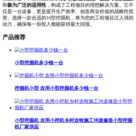
和
极为广泛的适用性
，构成了工程项目的理想解决方案。它不
仅是一台设备，更是提升生产效率、创造商业价值的战略性投
资。选择一款合适的16型挖掘机，将为您的工程项目注入强劲
动力，确保每一份投入都能获得最大回报。
产品推荐
小型挖掘机多少钱一台
挖掘机小型 农用小型挖掘机多少钱一台
小型挖掘机 农用小挖机乡村农牧施工沟道修造小型挖掘
机厂家供应