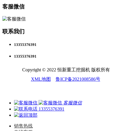
客服微信
联系我们
13355376391
13355376391
Copyright © 2022 恒新重工挖掘机 版权所有
XML地图
鲁ICP备2021008586号
客服微信
13355376391
销售热线