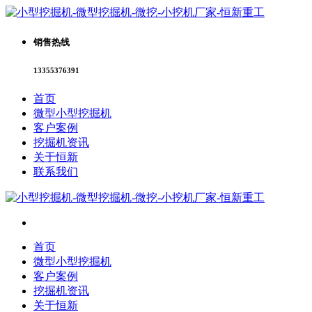
销售热线
13355376391
首页
微型小型挖掘机
客户案例
挖掘机资讯
关于恒新
联系我们
首页
微型小型挖掘机
客户案例
挖掘机资讯
关于恒新