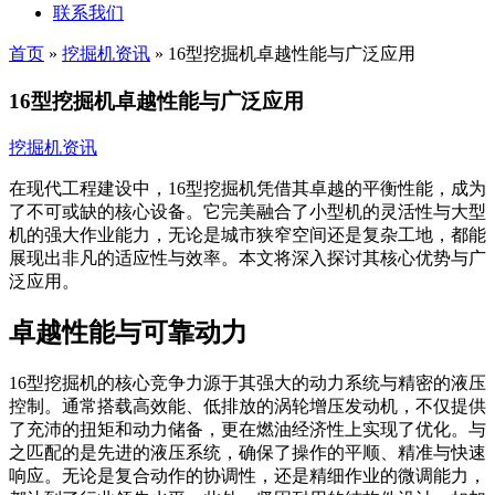
联系我们
首页
»
挖掘机资讯
»
16型挖掘机卓越性能与广泛应用
16型挖掘机卓越性能与广泛应用
挖掘机资讯
在现代工程建设中，16型挖掘机凭借其卓越的平衡性能，成为
了不可或缺的核心设备。它完美融合了小型机的灵活性与大型
机的强大作业能力，无论是城市狭窄空间还是复杂工地，都能
展现出非凡的适应性与效率。本文将深入探讨其核心优势与广
泛应用。
卓越性能与可靠动力
16型挖掘机的核心竞争力源于其强大的动力系统与精密的液压
控制。通常搭载高效能、低排放的涡轮增压发动机，不仅提供
了充沛的扭矩和动力储备，更在燃油经济性上实现了优化。与
之匹配的是先进的液压系统，确保了操作的平顺、精准与快速
响应。无论是复合动作的协调性，还是精细作业的微调能力，