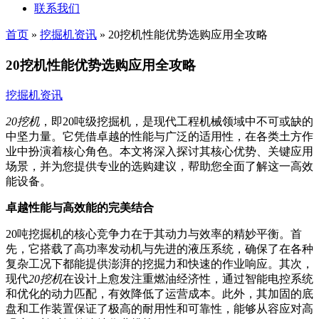
联系我们
首页
»
挖掘机资讯
»
20挖机性能优势选购应用全攻略
20挖机性能优势选购应用全攻略
挖掘机资讯
20挖机
，即20吨级挖掘机，是现代工程机械领域中不可或缺的
中坚力量。它凭借卓越的性能与广泛的适用性，在各类土方作
业中扮演着核心角色。本文将深入探讨其核心优势、关键应用
场景，并为您提供专业的选购建议，帮助您全面了解这一高效
能设备。
卓越性能与高效能的完美结合
20吨挖掘机的核心竞争力在于其动力与效率的精妙平衡。首
先，它搭载了高功率发动机与先进的液压系统，确保了在各种
复杂工况下都能提供澎湃的挖掘力和快速的作业响应。其次，
现代
20挖机
在设计上愈发注重燃油经济性，通过智能电控系统
和优化的动力匹配，有效降低了运营成本。此外，其加固的底
盘和工作装置保证了极高的耐用性和可靠性，能够从容应对高