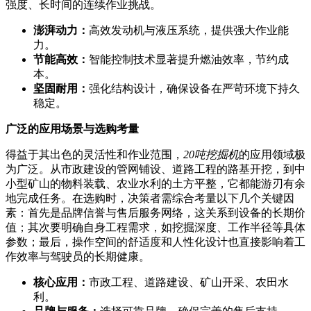
强度、长时间的连续作业挑战。
澎湃动力：
高效发动机与液压系统，提供强大作业能
力。
节能高效：
智能控制技术显著提升燃油效率，节约成
本。
坚固耐用：
强化结构设计，确保设备在严苛环境下持久
稳定。
广泛的应用场景与选购考量
得益于其出色的灵活性和作业范围，
20吨挖掘机
的应用领域极
为广泛。从市政建设的管网铺设、道路工程的路基开挖，到中
小型矿山的物料装载、农业水利的土方平整，它都能游刃有余
地完成任务。在选购时，决策者需综合考量以下几个关键因
素：首先是品牌信誉与售后服务网络，这关系到设备的长期价
值；其次要明确自身工程需求，如挖掘深度、工作半径等具体
参数；最后，操作空间的舒适度和人性化设计也直接影响着工
作效率与驾驶员的长期健康。
核心应用：
市政工程、道路建设、矿山开采、农田水
利。