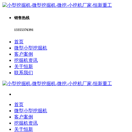
销售热线
13355376391
首页
微型小型挖掘机
客户案例
挖掘机资讯
关于恒新
联系我们
首页
微型小型挖掘机
客户案例
挖掘机资讯
关于恒新