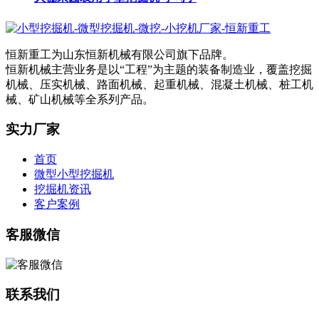
恒新重工为山东恒新机械有限公司旗下品牌。
恒新机械主营业务是以“工程”为主题的装备制造业，覆盖挖掘
机械、压实机械、路面机械、起重机械、混凝土机械、桩工机
械、矿山机械等全系列产品。
实力厂家
首页
微型小型挖掘机
挖掘机资讯
客户案例
客服微信
联系我们