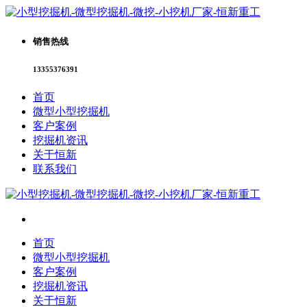
销售热线
13355376391
首页
微型小型挖掘机
客户案例
挖掘机资讯
关于恒新
联系我们
首页
微型小型挖掘机
客户案例
挖掘机资讯
关于恒新