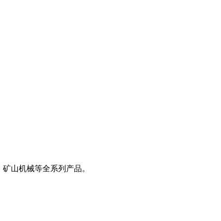
、矿山机械等全系列产品。