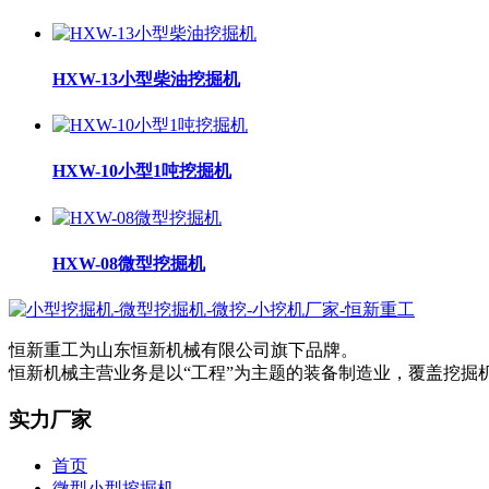
HXW-13小型柴油挖掘机
HXW-10小型1吨挖掘机
HXW-08微型挖掘机
恒新重工为山东恒新机械有限公司旗下品牌。
恒新机械主营业务是以“工程”为主题的装备制造业，覆盖挖
实力厂家
首页
微型小型挖掘机