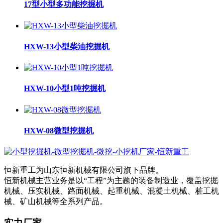
17型小型多功能挖掘机
HXW-13小型柴油挖掘机
HXW-10小型1吨挖掘机
HXW-08微型挖掘机
恒新重工为山东恒新机械有限公司旗下品牌。
恒新机械主营业务是以“工程”为主题的装备制造业，覆盖挖掘
机械、压实机械、路面机械、起重机械、混凝土机械、桩工机
械、矿山机械等全系列产品。
实力厂家