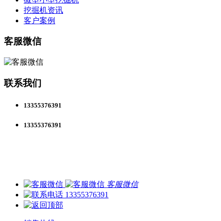
挖掘机资讯
客户案例
客服微信
联系我们
13355376391
13355376391
客服微信
13355376391