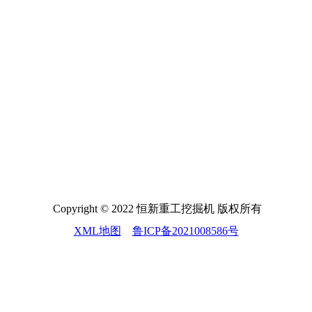
Copyright © 2022 恒新重工挖掘机 版权所有
XML地图
鲁ICP备2021008586号