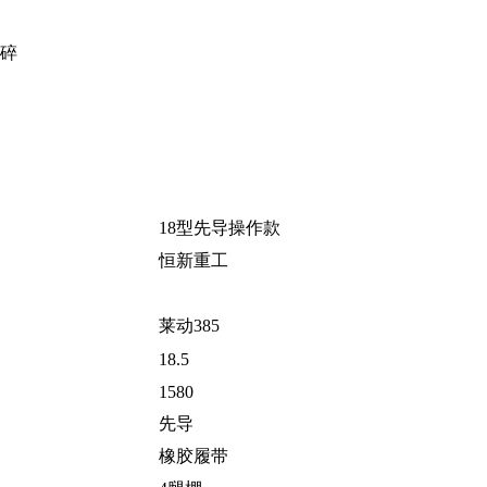
破碎
18型先导操作款
恒新重工
莱动385
18.5
1580
先导
橡胶履带