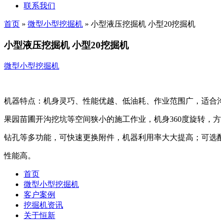
联系我们
首页
»
微型小型挖掘机
»
小型液压挖掘机 小型20挖掘机
小型液压挖掘机 小型20挖掘机
微型小型挖掘机
机器特点：机身灵巧、性能优越、低油耗、作业范围广，适合
果园苗圃开沟挖坑等空间狭小的施工作业，机身360度旋转，
钻孔等多功能，可快速更换附件，机器利用率大大提高；可选
性能高。
首页
微型小型挖掘机
客户案例
挖掘机资讯
关于恒新