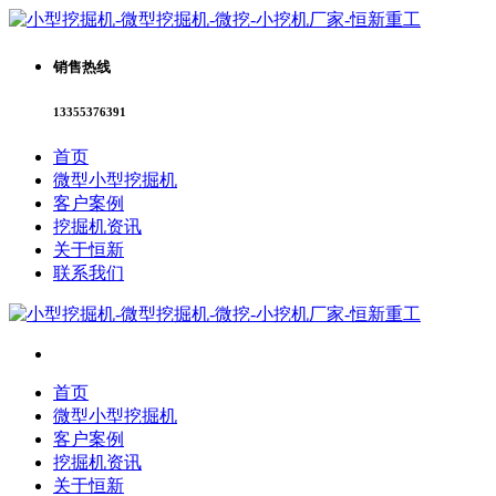
销售热线
13355376391
首页
微型小型挖掘机
客户案例
挖掘机资讯
关于恒新
联系我们
首页
微型小型挖掘机
客户案例
挖掘机资讯
关于恒新