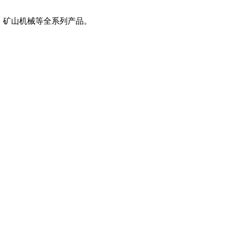
、矿山机械等全系列产品。