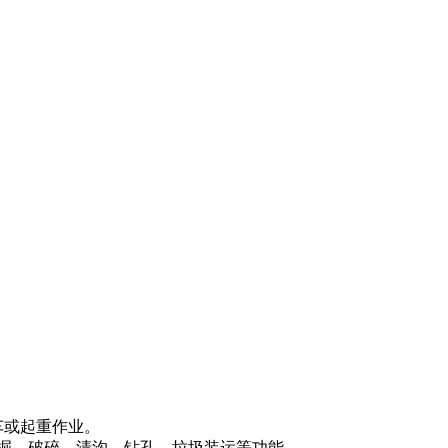
车或起重作业。
掘，破碎，清沟，钻孔。垃圾装运等功能，