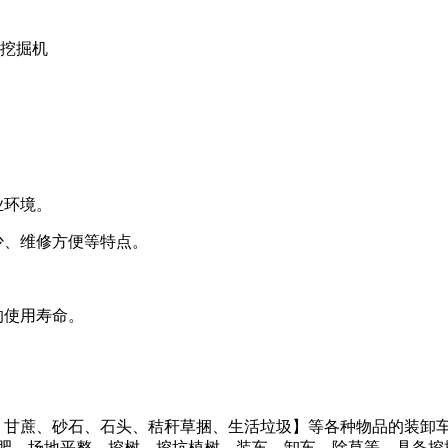
型挖掘机
业环境。
少、维修方便等特点。
的使用寿命。
、甘蔗、砂石、石头、秸秆草捆、生活垃圾】等各种物品的装卸
施肥，场地平整。挖树。挖坑植树，装车，卸车，除草等，具备挖