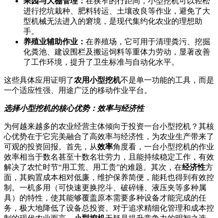
果园与大棚管理：
在狭窄的行距间，小型挖机可以轻松
进行挖坑栽种、肥料转运、土壤改良等作业，避免了大
型机械无法进入的窘境，是现代集约化农业的理想助
手。
养殖业辅助作业：
在养殖场，它可用于清理粪污、挖掘
化粪池、建设围栏及搬运饲料等重体力劳动，显著改善
了工作环境，提升了卫生标准与自动化水平。
这些具体应用证明了
农用小型挖机
不是单一功能的工具，而是
一个适应性强、用途广泛的移动作业平台。
选择小型挖机的核心优势：效率与经济性
为何越来越多的农业经营主体倾向于投资一台小型挖机？其核
心优势在于它完美融合了高效率与经济性，为农业生产带来了
可观的投资回报。首先，从
效率
角度看，一台小型挖机的作业
效率相当于数名甚至十数名壮劳力，且能持续稳定工作，有效
解决了农忙时节“用工荒、用工贵”的难题。其次，在
经济性
方
面，其购置成本相对低廉，维护保养简便，能耗也得到有效控
制。一机多用（可快速更换挖斗、破碎锤、液压夹等多种属
具）的特性，使其能够覆盖原本需要多种设备才能完成的任
务，极大地降低了设备总投资。对于追求精细化管理和成本控