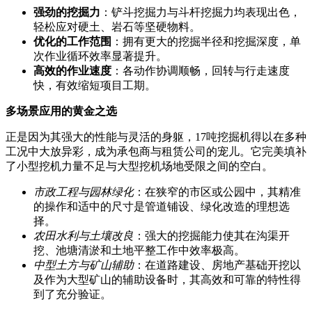
强劲的挖掘力
：铲斗挖掘力与斗杆挖掘力均表现出色，
轻松应对硬土、岩石等坚硬物料。
优化的工作范围
：拥有更大的挖掘半径和挖掘深度，单
次作业循环效率显著提升。
高效的作业速度
：各动作协调顺畅，回转与行走速度
快，有效缩短项目工期。
多场景应用的黄金之选
正是因为其强大的性能与灵活的身躯，17吨挖掘机得以在多种
工况中大放异彩，成为承包商与租赁公司的宠儿。它完美填补
了小型挖机力量不足与大型挖机场地受限之间的空白。
市政工程与园林绿化
：在狭窄的市区或公园中，其精准
的操作和适中的尺寸是管道铺设、绿化改造的理想选
择。
农田水利与土壤改良
：强大的挖掘能力使其在沟渠开
挖、池塘清淤和土地平整工作中效率极高。
中型土方与矿山辅助
：在道路建设、房地产基础开挖以
及作为大型矿山的辅助设备时，其高效和可靠的特性得
到了充分验证。