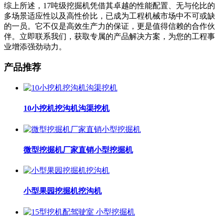
综上所述，17吨级挖掘机凭借其卓越的性能配置、无与伦比的
多场景适应性以及高性价比，已成为工程机械市场中不可或缺
的一员。它不仅是高效生产力的保证，更是值得信赖的合作伙
伴。立即联系我们，获取专属的产品解决方案，为您的工程事
业增添强劲动力。
产品推荐
10小挖机挖沟机沟渠挖机
微型挖掘机厂家直销小型挖掘机
小型果园挖掘机挖沟机