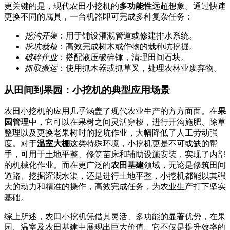
更关键的是，现代农田小挖机的
多功能性
远超想象。通过快速
更换不同的属具，一台机器即可完成多种复杂任务：
挖沟开渠
：用于铺设灌溉管道或修建排水系统。
挖坑栽植
：高效完成树木或作物的栽种坑挖掘。
破碎作业
：搭配液压破碎锤，清理田间石块。
抓取搬运
：使用抓木器或抓草叉，处理农林业废弃物。
从田间到果园：小挖机的典型应用场景
农田小挖机的应用几乎涵盖了现代农业生产的方方面面。在
果
园管理
中，它可以在果树之间灵活穿梭，进行开沟施肥、除草
整理以及更换老果树时的挖坑作业，大幅降低了人工劳动强
度。对于
温室大棚
这类特殊环境，小挖机更是不可或缺的帮
手，可用于土地平整、修筑苗床和辅助设施安装，实现了内部
的机械化作业。而在更广泛的
农田基建
领域，无论是修筑田间
道路、挖掘灌溉水渠，还是进行土地平整，小挖机都能以其强
大的动力和精准的操作，高效完成任务，为农业生产打下坚实
基础。
综上所述，农田小挖机凭借其灵活、多功能的显著优势，在果
园、温室及农田基建中展现出巨大价值。它不仅是提升效率的