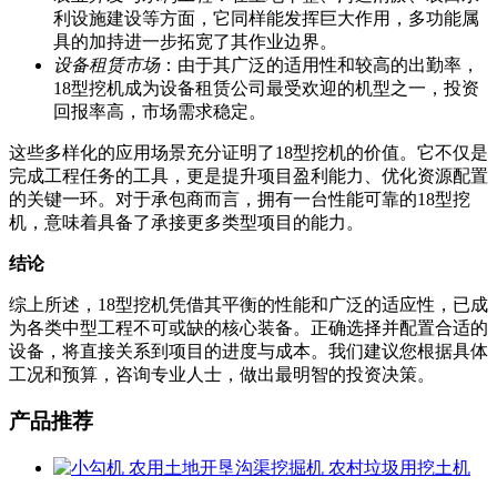
利设施建设等方面，它同样能发挥巨大作用，多功能属
具的加持进一步拓宽了其作业边界。
设备租赁市场
：由于其广泛的适用性和较高的出勤率，
18型挖机成为设备租赁公司最受欢迎的机型之一，投资
回报率高，市场需求稳定。
这些多样化的应用场景充分证明了18型挖机的价值。它不仅是
完成工程任务的工具，更是提升项目盈利能力、优化资源配置
的关键一环。对于承包商而言，拥有一台性能可靠的18型挖
机，意味着具备了承接更多类型项目的能力。
结论
综上所述，18型挖机凭借其平衡的性能和广泛的适应性，已成
为各类中型工程不可或缺的核心装备。正确选择并配置合适的
设备，将直接关系到项目的进度与成本。我们建议您根据具体
工况和预算，咨询专业人士，做出最明智的投资决策。
产品推荐