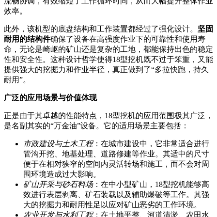
流畅协调，有效缩短了工作循环时间，从而大幅提升整体作业
效率。
此外，该机型的底盘结构和工作装置都经过了强化设计。
坚固
耐用的结构件
确保了设备在高强度作业下的可靠性和使用寿
命，无论是崎岖的矿山还是复杂的工地，都能保持出色的稳定
性和安全性。这种设计哲学使得18型挖机既不过于笨重，又能
提供强大的挖掘力和作业半径，真正做到了“多拉快跑，持久
耐用”。
广泛的应用场景与价值体现
正是由于其卓越的性能特点，18型挖机的应用范围极其广泛，
是名副其实的“万金油”设备。它的适用场景主要包括：
市政建设与土木工程
：在城市建设中，它非常适合进行
管沟开挖、地基处理、道路修建等作业。其适中的尺寸
便于在相对狭窄的空间内灵活转场和施工，而不会对周
围环境造成过大影响。
矿山开采与砂石料场
：在中小型矿山，18型挖机能够高
效进行表层剥离、矿石装载以及辅助爆破等工作。其强
大的挖掘力和耐用性足以应对矿山恶劣的工作环境。
农业开发与水利工程
：在土地平整、河道清淤、农田水