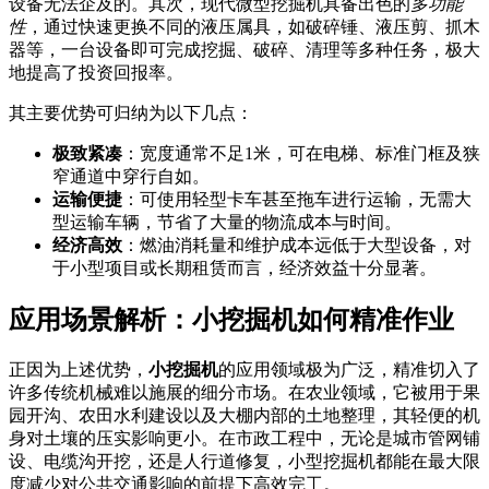
设备无法企及的。其次，现代微型挖掘机具备出色的
多功能
性
，通过快速更换不同的液压属具，如破碎锤、液压剪、抓木
器等，一台设备即可完成挖掘、破碎、清理等多种任务，极大
地提高了投资回报率。
其主要优势可归纳为以下几点：
极致紧凑
：宽度通常不足1米，可在电梯、标准门框及狭
窄通道中穿行自如。
运输便捷
：可使用轻型卡车甚至拖车进行运输，无需大
型运输车辆，节省了大量的物流成本与时间。
经济高效
：燃油消耗量和维护成本远低于大型设备，对
于小型项目或长期租赁而言，经济效益十分显著。
应用场景解析：小挖掘机如何精准作业
正因为上述优势，
小挖掘机
的应用领域极为广泛，精准切入了
许多传统机械难以施展的细分市场。在农业领域，它被用于果
园开沟、农田水利建设以及大棚内部的土地整理，其轻便的机
身对土壤的压实影响更小。在市政工程中，无论是城市管网铺
设、电缆沟开挖，还是人行道修复，小型挖掘机都能在最大限
度减少对公共交通影响的前提下高效完工。