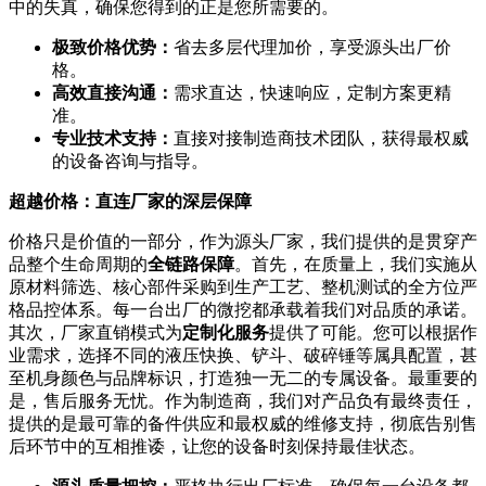
中的失真，确保您得到的正是您所需要的。
极致价格优势：
省去多层代理加价，享受源头出厂价
格。
高效直接沟通：
需求直达，快速响应，定制方案更精
准。
专业技术支持：
直接对接制造商技术团队，获得最权威
的设备咨询与指导。
超越价格：直连厂家的深层保障
价格只是价值的一部分，作为源头厂家，我们提供的是贯穿产
品整个生命周期的
全链路保障
。首先，在质量上，我们实施从
原材料筛选、核心部件采购到生产工艺、整机测试的全方位严
格品控体系。每一台出厂的微挖都承载着我们对品质的承诺。
其次，厂家直销模式为
定制化服务
提供了可能。您可以根据作
业需求，选择不同的液压快换、铲斗、破碎锤等属具配置，甚
至机身颜色与品牌标识，打造独一无二的专属设备。最重要的
是，售后服务无忧。作为制造商，我们对产品负有最终责任，
提供的是最可靠的备件供应和最权威的维修支持，彻底告别售
后环节中的互相推诿，让您的设备时刻保持最佳状态。