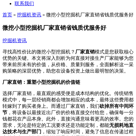
联系我们
首页
»
挖掘机资讯
»
微挖小型挖掘机厂家直销省钱质优服务好
微挖小型挖掘机厂家直销省钱质优服务好
挖掘机资讯
寻找高性价比的微挖小型挖掘机？
厂家直销
模式是您获取核心
优势的关键。本文将深入剖析为何直接对接生产厂家能够为您
带来前所未有的价值，从价格、质量到服务，全面解析这一采
购策略的深层优势，助您在设备投资上做出最明智的决策。
厂家直销：重塑小型挖掘机的价值链
选择厂家直销，最直观的感受便是成本结构的优化。传统销售
模式中，每一层经销商都会增加相应的成本，最终这些费用都
转嫁到了购买者身上。而通过厂家直销，我们
砍掉所有中间环
节
，将设备以最接近出厂价的价格直接交付给您，确保每一分
钱都花在产品本身。此外，直接沟通意味着更高的效率。您的
需求，无论是特定的工况要求还是功能定制，都能
无损耗地直
达技术与生产部门
，缩短了响应时间，避免了信息在传递过程