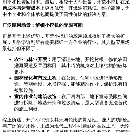
用率和投资回报率。最后，相较于大型设备，开荒小挖机在
采
购成本与运营成本
上更具优势，其燃油消耗低、维护简便，为
中小企业和个体承包商提供了高性价比的解决方案。
广泛应用场景：解锁小挖机的无限可能
正是基于上述优势，开荒小挖机的应用领域得到了极大的扩
展，几乎渗透到所有需要精细土方作业的行业。其典型应用场
景包括但不限于：
农业与林业开荒：
用于清理林地、开挖树根、修筑农田
灌溉渠道及果园梯田，其小巧的机身对土壤结构的破坏
更小。
园林绿化与市政工程：
在公园、住宅小区进行地形改
造、管网铺设、水景挖掘，能够精准作业，保护现有植
被和设施。
室内作业与建筑改造：
在厂房内部、地下室等受限空间
进行拆除、地基开挖和垃圾清运，是大型设备无法替代
的施工利器。
综上所述，开荒小挖机以其无与伦比的灵活性、强大的功能性
与广泛的适用性，正成为现代工程不可或缺的高效工具。无论