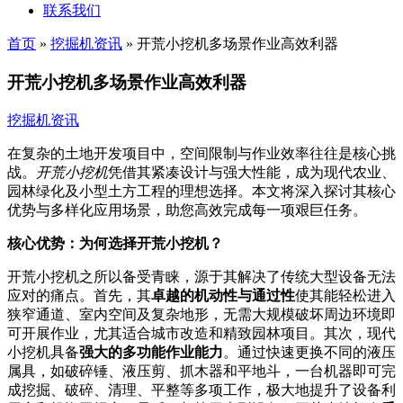
联系我们
首页
»
挖掘机资讯
»
开荒小挖机多场景作业高效利器
开荒小挖机多场景作业高效利器
挖掘机资讯
在复杂的土地开发项目中，空间限制与作业效率往往是核心挑
战。
开荒小挖机
凭借其紧凑设计与强大性能，成为现代农业、
园林绿化及小型土方工程的理想选择。本文将深入探讨其核心
优势与多样化应用场景，助您高效完成每一项艰巨任务。
核心优势：为何选择开荒小挖机？
开荒小挖机之所以备受青睐，源于其解决了传统大型设备无法
应对的痛点。首先，其
卓越的机动性与通过性
使其能轻松进入
狭窄通道、室内空间及复杂地形，无需大规模破坏周边环境即
可开展作业，尤其适合城市改造和精致园林项目。其次，现代
小挖机具备
强大的多功能作业能力
。通过快速更换不同的液压
属具，如破碎锤、液压剪、抓木器和平地斗，一台机器即可完
成挖掘、破碎、清理、平整等多项工作，极大地提升了设备利