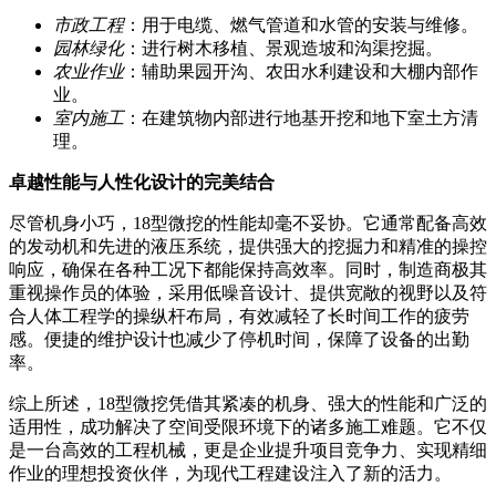
市政工程
：用于电缆、燃气管道和水管的安装与维修。
园林绿化
：进行树木移植、景观造坡和沟渠挖掘。
农业作业
：辅助果园开沟、农田水利建设和大棚内部作
业。
室内施工
：在建筑物内部进行地基开挖和地下室土方清
理。
卓越性能与人性化设计的完美结合
尽管机身小巧，18型微挖的性能却毫不妥协。它通常配备高效
的发动机和先进的液压系统，提供强大的挖掘力和精准的操控
响应，确保在各种工况下都能保持高效率。同时，制造商极其
重视操作员的体验，采用低噪音设计、提供宽敞的视野以及符
合人体工程学的操纵杆布局，有效减轻了长时间工作的疲劳
感。便捷的维护设计也减少了停机时间，保障了设备的出勤
率。
综上所述，18型微挖凭借其紧凑的机身、强大的性能和广泛的
适用性，成功解决了空间受限环境下的诸多施工难题。它不仅
是一台高效的工程机械，更是企业提升项目竞争力、实现精细
作业的理想投资伙伴，为现代工程建设注入了新的活力。