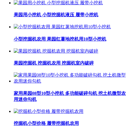
果园用小挖机 小型挖掘机液压 履带小挖机
小型挖掘机农用 果园红薯地挖机用10型小挖机
果园挖掘机 挖掘机农用 挖掘机室内破碎
家用果园08型10型小挖机 多功能破碎勾机 挖土机微型农
用迷你勾机
挖掘机小型价格 履带挖掘机农用