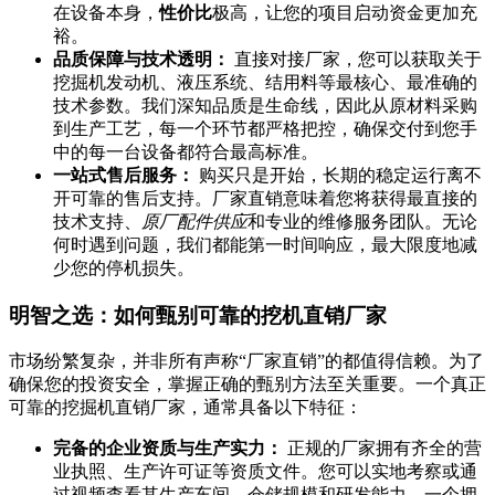
在设备本身，
性价比
极高，让您的项目启动资金更加充
裕。
品质保障与技术透明：
直接对接厂家，您可以获取关于
挖掘机发动机、液压系统、结用料等最核心、最准确的
技术参数。我们深知品质是生命线，因此从原材料采购
到生产工艺，每一个环节都严格把控，确保交付到您手
中的每一台设备都符合最高标准。
一站式售后服务：
购买只是开始，长期的稳定运行离不
开可靠的售后支持。厂家直销意味着您将获得最直接的
技术支持、
原厂配件供应
和专业的维修服务团队。无论
何时遇到问题，我们都能第一时间响应，最大限度地减
少您的停机损失。
明智之选：如何甄别可靠的挖机直销厂家
市场纷繁复杂，并非所有声称“厂家直销”的都值得信赖。为了
确保您的投资安全，掌握正确的甄别方法至关重要。一个真正
可靠的挖掘机直销厂家，通常具备以下特征：
完备的企业资质与生产实力：
正规的厂家拥有齐全的营
业执照、生产许可证等资质文件。您可以实地考察或通
过视频查看其生产车间、仓储规模和研发能力。一个拥