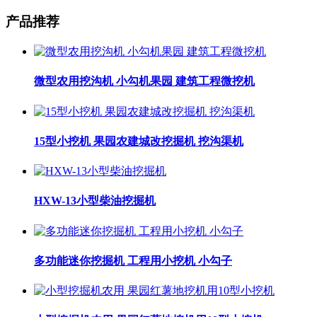
产品推荐
微型农用挖沟机 小勾机果园 建筑工程微挖机
15型小挖机 果园农建城改挖掘机 挖沟渠机
HXW-13小型柴油挖掘机
多功能迷你挖掘机 工程用小挖机 小勾子