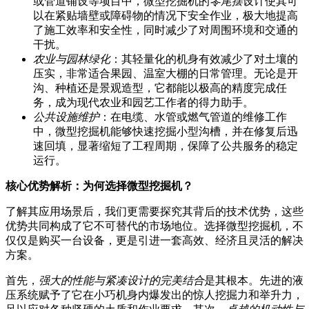
或管道铺设等项目中，微型挖掘机的
零尾摆
设计使其可
以在紧贴墙壁或障碍物的情况下安全作业，极大地提高
了施工效率和安全性，同时减少了对周围环境和交通的
干扰。
农业与园林绿化
：其轻量化的机身有效减少了对土壤的
压实，非常适合果园、温室大棚的日常管理。无论是开
沟、种植还是景观造型，它都能以极高的精度完成任
务，成为现代农业和园艺工作者的得力助手。
公共设施维护
：在电缆、水管或燃气管道的维修工作
中，微型挖掘机能够快速挖掘小型沟槽，并在修复后迅
速回填，显著缩短了工程周期，保障了公共服务的稳定
运行。
核心优势解析：为何选择微型挖掘机？
了解其应用场景后，我们更需要探究其背后的技术优势，这些
优势共同构成了它不可替代的市场地位。选择微型挖掘机，不
仅仅是购买一台设备，更是引进一套高效、经济且灵活的解决
方案。
首先，
强大的性能与紧凑设计的完美结合
是其根本。先进的液
压系统赋予了它在小巧机身内爆发出的惊人挖掘力和举升力，