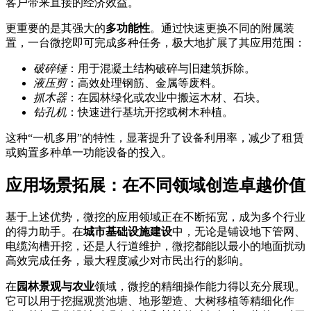
客户带来直接的经济效益。
更重要的是其强大的
多功能性
。通过快速更换不同的附属装
置，一台微挖即可完成多种任务，极大地扩展了其应用范围：
破碎锤
：用于混凝土结构破碎与旧建筑拆除。
液压剪
：高效处理钢筋、金属等废料。
抓木器
：在园林绿化或农业中搬运木材、石块。
钻孔机
：快速进行基坑开挖或树木种植。
这种“一机多用”的特性，显著提升了设备利用率，减少了租赁
或购置多种单一功能设备的投入。
应用场景拓展：在不同领域创造卓越价值
基于上述优势，微挖的应用领域正在不断拓宽，成为多个行业
的得力助手。在
城市基础设施建设
中，无论是铺设地下管网、
电缆沟槽开挖，还是人行道维护，微挖都能以最小的地面扰动
高效完成任务，最大程度减少对市民出行的影响。
在
园林景观与农业
领域，微挖的精细操作能力得以充分展现。
它可以用于挖掘观赏池塘、地形塑造、大树移植等精细化作