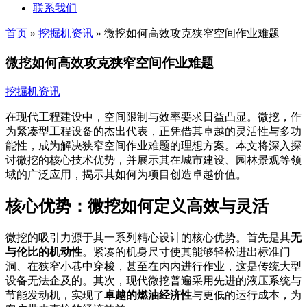
联系我们
首页
»
挖掘机资讯
»
微挖如何高效攻克狭窄空间作业难题
微挖如何高效攻克狭窄空间作业难题
挖掘机资讯
在现代工程建设中，空间限制与效率要求日益凸显。微挖，作
为紧凑型工程设备的杰出代表，正凭借其卓越的灵活性与多功
能性，成为解决狭窄空间作业难题的理想方案。本文将深入探
讨微挖的核心技术优势，并展示其在城市建设、园林景观等领
域的广泛应用，揭示其如何为项目创造卓越价值。
核心优势：微挖如何定义高效与灵活
微挖的吸引力源于其一系列精心设计的核心优势。首先是其
无
与伦比的机动性
。紧凑的机身尺寸使其能够轻松进出标准门
洞、在狭窄小巷中穿梭，甚至在内内进行作业，这是传统大型
设备无法企及的。其次，现代微挖普遍采用先进的液压系统与
节能发动机，实现了
卓越的燃油经济性
与更低的运行成本，为